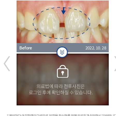
. 04. 10
Before
2022. 10. 28
B
의료법에 따라 전후사진은
로그인 후에 확인하실 수 있습니다.
. 08. 25
After
2023. 02. 05
Af
* 개인마다 구강환경이 다르므로 부작용 최소화를 위해 의료진과 상의하시기 바랍니다